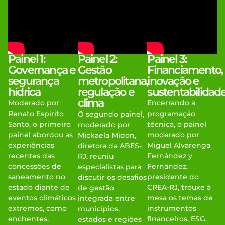
Painel 1:
Painel 2:
Painel 3:
Governança e
Gestão
Financiamento,
segurança
metropolitana,
inovação e
hídrica
regulação e
sustentabilidad
clima
Moderado por
Encerrando a
Renato Espírito
programação
O segundo painel,
Santo, o primeiro
técnica, o painel
moderado por
painel abordou as
moderado por
Mickaela Midon,
experiências
Miguel Alvarenga
diretora da ABES-
recentes das
Fernández y
RJ, reuniu
concessões de
Fernández,
especialistas para
saneamento no
presidente do
discutir os desafios
estado diante de
CREA-RJ, trouxe à
de gestão
eventos climáticos
mesa os temas de
integrada entre
extremos, como
instrumentos
municípios,
enchentes,
financeiros, ESG,
estados e regiões