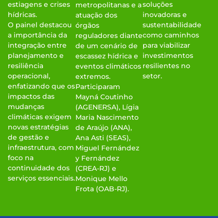
estiagens e crises
soluções
metropolitanas e a
hídricas.
inovadoras e
atuação dos
O painel destacou
sustentabilidade
órgãos
a importância da
como caminhos
reguladores diante
integração entre
para viabilizar
de um cenário de
planejamento e
investimentos
escassez hídrica e
resiliência
resilientes no
eventos climáticos
operacional,
setor.
extremos.
enfatizando que os
Participaram
impactos das
Mayná Coutinho
mudanças
(AGENERSA), Lígia
climáticas exigem
Maria Nascimento
novas estratégias
de Araújo (ANA),
de gestão e
Ana Asti (SEAS),
infraestrutura, com
Miguel Fernández
foco na
y Fernández
continuidade dos
(CREA-RJ) e
serviços essenciais.
Monique Mello
Frota (OAB-RJ).