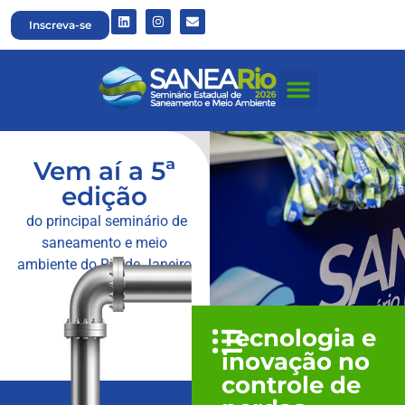
Inscreva-se
Vem aí a 5ª
edição
do principal seminário de
saneamento e meio
ambiente do Rio de Janeiro
Tecnologia e
inovação no
controle de