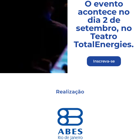
O evento
acontece no
dia 2 de
setembro, no
Teatro
TotalEnergies.
Inscreva-se
Realização