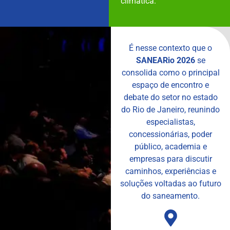
climática.
É nesse contexto que o
SANEARio 2026
se
consolida como o principal
espaço de encontro e
debate do setor no estado
do Rio de Janeiro, reunindo
especialistas,
concessionárias, poder
público, academia e
empresas para discutir
caminhos, experiências e
soluções voltadas ao futuro
do saneamento.